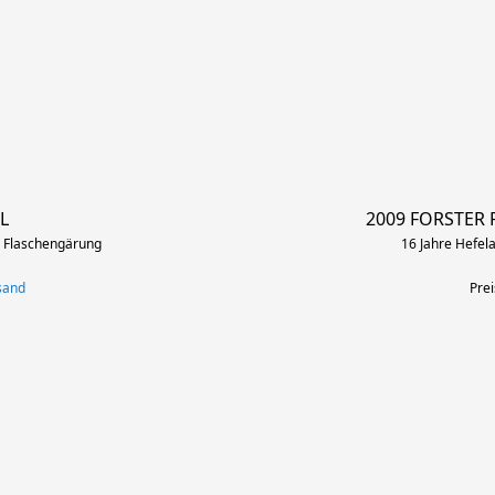
L
2009 FORSTER 
e Flaschengärung
16 Jahre Hefel
rsand
Prei